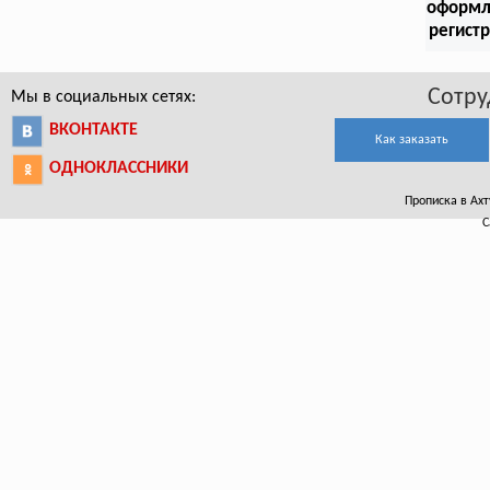
оформл
регист
Сотру
Мы в социальных сетях:
ВКОНТАКТЕ
Как заказать
ОДНОКЛАССНИКИ
Прописка в Ахт
С