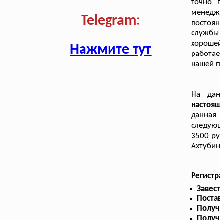
точно 
менедж
Telegram:
постоя
службы
хороше
Нажмите тут
работае
нашей 
На да
настоя
данная
следующ
3500 ру
Ахтубин
Регистр
Завес
Поста
Получ
Получ