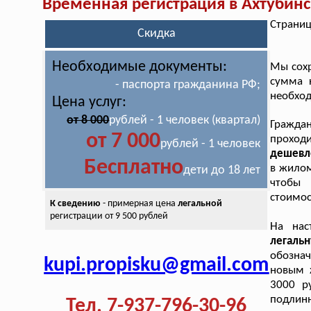
Временная регистрация в Ахтубин
Страниц
Скидка
Необходимые документы:
Мы сохр
сумма 
- паспорта гражданина РФ;
необход
Цена услуг:
от 8 000
рублей - 1 человек (квартал)
Гражда
от 7 000
проход
рублей - 1 человек
дешевле
Бесплатно
в жилом
дети до 18 лет
чтобы 
стоимос
К сведению
- примерная цена
легальной
регистрации от 9 500 рублей
На нас
легаль
обозна
kupi.propisku@gmail.com
новым 
3000 р
подлин
Тел. 7-937-796-30-96