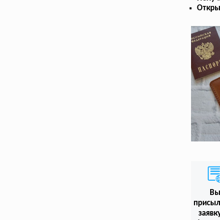
Откры
В
присыл
заявк